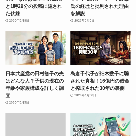
と1時29分の投稿に隠され
氏の経歴と批判された理由
た伏線
を解説
2026年5月8日
2026年5月5日
日本共産党の田村智子の夫
島倉千代子が細木数子に騙
はどんな人？子供の現在の
された真相！16億円の借金
年齢や家族構成を詳しく調
と搾取された30年の裏側
査
2026年4月30日
2026年5月5日