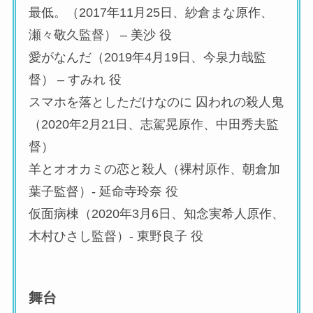
最低。（2017年11月25日、紗倉まな原作、
瀬々敬久監督） – 美沙 役
愛がなんだ（2019年4月19日、今泉力哉監
督） – すみれ 役
スマホを落としただけなのに 囚われの殺人鬼
（2020年2月21日、志駕晃原作、中田秀夫監
督）
羊とオオカミの恋と殺人（裸村原作、朝倉加
葉子監督）- 延命寺玲奈 役
仮面病棟（2020年3月6日、知念実希人原作、
木村ひさし監督）- 東野良子 役
舞台