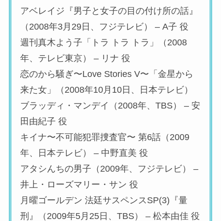
アベレイジ『男子と女子の目の付け所の話』
（2008年3月29日、フジテレビ） – A子 役
週刊真木よう子「トラ トラ トラ」（2008
年、テレビ東京） – リナ 役
恋のから騒ぎ〜Love Stories V〜「金星から
来た女」（2008年10月10日、日本テレビ）
ブラッディ・マンデイ（2008年、TBS） – 安
田由紀子 役
キイナ〜不可能犯罪捜査官〜 第6話（2009
年、日本テレビ） – 中野直美 役
アタシんちの男子（2009年、フジテレビ） –
井上・ローズマリー・サン 役
月曜ゴールデン 法廷サスペンスSP(3)『量
刑』（2009年5月25日、TBS） – 松本由佳 役