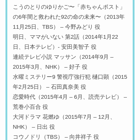
こうのとりのゆりかご〜「赤ちゃんポスト」
の6年間と救われた92の命の未来〜（2013年
11月25日、TBS） – 今野みどり 役
明日、ママがいない 第2話（2014年1月22
日、日本テレビ）- 安田美智子 役
連続テレビ小説 マッサン（2014年9月 –
2015年3月、NHK） – 好子 役
水曜ミステリー9 警視庁強行犯 樋口顕（2015
年2月25日） – 石田真奈美 役
恋愛時代（2015年4月 – 6月、読売テレビ） –
荒巻小百合 役
大河ドラマ 花燃ゆ（2015年7月 – 12月、
NHK） – 日出 役
コウノドリ（TBS） – 向井祥子 役