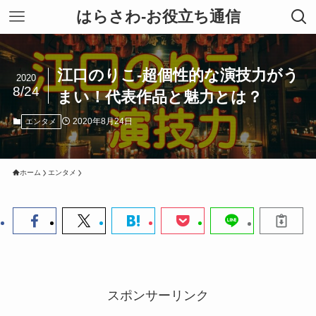
はらさわ-お役立ち通信
江口のりこ-超個性的な演技力がう
2020
8/24
まい！代表作品と魅力とは？
2020年8月24日
エンタメ
ホーム
エンタメ
スポンサーリンク