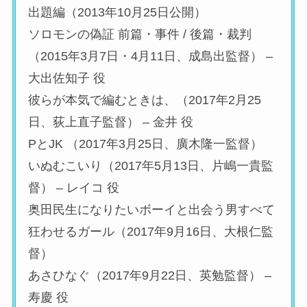
出題編（2013年10月25日公開）
ソロモンの偽証 前篇・事件 / 後篇・裁判
（2015年3月7日・4月11日、成島出監督） –
大出佐知子 役
彼らが本気で編むときは、（2017年2月25
日、荻上直子監督） – 金井 役
PとJK （2017年3月25日、廣木隆一監督）
いぬむこいり（2017年5月13日、片嶋一貴監
督） – レイコ 役
奥田民生になりたいボーイと出会う男すべて
狂わせるガール（2017年9月16日、大根仁監
督）
あさひなぐ（2017年9月22日、英勉監督） –
寿慶 役