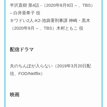
半沢直樹 第4話 -（2020年8月9日 – 、TBS）
– 白井亜希子 役
キワドい2人-K2-池袋署刑事課 神崎・黒木
（2020年9月 – 、TBS）木村ともこ 役
配信ドラマ
夫のちんぽが入らない（2019年3月20日配
信、FOD/Netflix）
映画