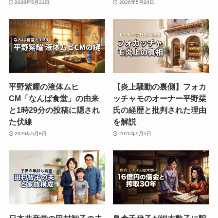
2026年5月21日
2026年5月20日
平野紫耀の液体ムヒ
【炎上騒動の裏側】フォカ
CM「なんば食堂」の由来
ッチャモのオーナー平野栞
と1時29分の投稿に隠され
氏の経歴と批判された理由
た伏線
を解説
2026年5月8日
2026年5月5日