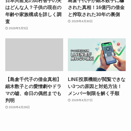
日本共産党の田村智子の夫
島倉千代子が細木数子に騙
はどんな人？子供の現在の
された真相！16億円の借金
年齢や家族構成を詳しく調
と搾取された30年の裏側
査
2026年4月30日
2026年5月5日
【島倉千代子の借金真相】
LINE投票機能が閲覧できな
細木数子との愛憎劇やドラ
い3つの原因と対処方法！
マの嘘、命日の偶然までも
メンバー制限を解く手順
判明
2026年4月27日
2026年4月29日