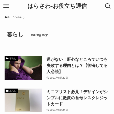
はらさわ-お役立ち通信
ホーム
暮らし
暮らし
– category –
運がない！肝心なところでいつも
暮らし
失敗する理由とは？【後悔してる
人必読】
2021年5月27日
ミニマリスト必見！デザインがシ
暮らし
ンプルに激変の番号レスクレジッ
トカード
2021年5月24日